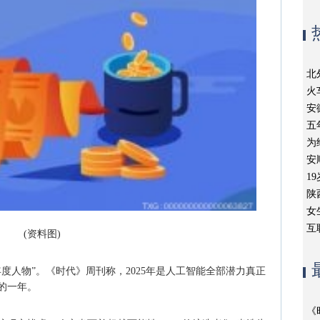
北
火
安
五
为
安
1
陕
女
互
(资料图)
“年度人物”。《时代》周刊称，2025年是人工智能全部潜力真正
的一年。
《