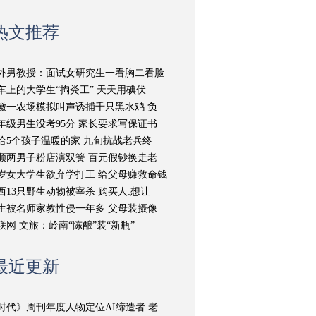
热文推荐
外男教授：面试女研究生一看胸二看脸
车上的大学生“掏粪工” 天天用碘伏
徽一农场模拟叫声诱捕千只黑水鸡 负
年级男生没考95分 家长要求写保证书
给5个孩子温暖的家 九旬抗战老兵终
顺两男子粉店演双簧 百元假钞换走老
9岁女大学生欲弃学打工 给父母赚救命钱
西13只野生动物被宰杀 购买人:想让
生被名师家教性侵一年多 父母装摄像
联网 文旅：岭南“陈酿”装“新瓶”
最近更新
时代》周刊年度人物定位AI缔造者 老