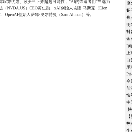
叹亦忧虑、改变当下并超越可能性，“AI的缔造者们”当选为
摩
NVDA.US）CEO黄仁勋、xAI创始人埃隆·马斯克（Elon
扬
penAI创始人萨姆·奥尔特曼（Sam Altman）等。
焦
明
抖
金
“
上
白
摩
P
今
前
快
中
[
【
热
生