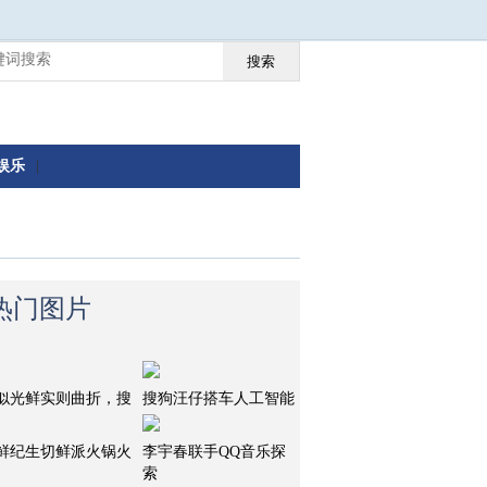
搜索
娱乐
|
热门图片
似光鲜实则曲折，搜
搜狗汪仔搭车人工智能
鲜纪生切鲜派火锅火
李宇春联手QQ音乐探
索