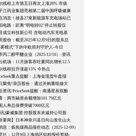
尔线程上市第五日再次上涨28% 市值
子江药业集团亮相第二届中国呼吸健康
点消息！雄县27座新能源车充电场站已
阳电路：距离“明电转02”停止转股仅
音成立科技新公司 含电动汽车充电基
田股份：截至2025年12月9日的股东总
雨雾模式”下的中欧班列守护人-今日
市丙二醇甲醚企业（2025/12/10）-资讯
云机场：11月旅客吞吐量同比增长12.5
尔线程拉升涨超15% 今热点
riceSeek重点提醒：上海金现货午盘报
日聚焦!浪莎股份：通过并购重组做大
沿资讯!PriceSeek提醒：南通星辰双酚
看：两市融资余额增加101.79亿元
国人寿总保费突破7000亿元
快讯]豪威集团:控股股东未减持公司股
新要闻】日本神奈川县日向山发生山火
消息：炼焦煤商品报价动态（2025-12-09）
意社：12月9日上海地区钴粉报价暂稳-