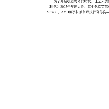
为了开启机器思考的时代、让全人类惊
《时代》2025年年度人物。其中包括英伟达（
Musk）、AMD董事长兼首席执行官苏姿丰、O