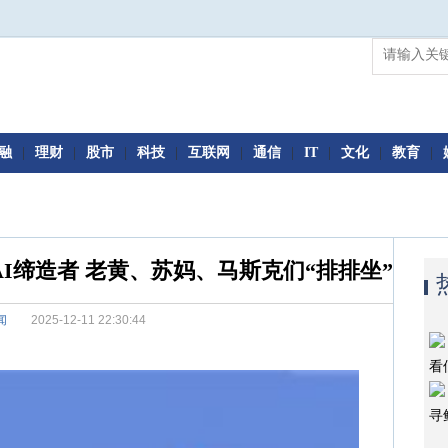
融
|
理财
|
股市
|
科技
|
互联网
|
通信
|
IT
|
文化
|
教育
|
I缔造者 老黄、苏妈、马斯克们“排排坐”
闻
2025-12-11 22:30:44
看
寻