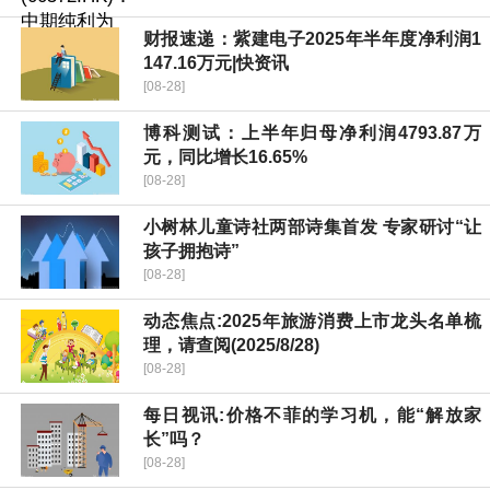
财报速递：紫建电子2025年半年度净利润1
147.16万元|快资讯
[08-28]
博科测试：上半年归母净利润4793.87万
元，同比增长16.65%
[08-28]
小树林儿童诗社两部诗集首发 专家研讨“让
孩子拥抱诗”
[08-28]
动态焦点:2025年旅游消费上市龙头名单梳
理，请查阅(2025/8/28)
[08-28]
每日视讯:价格不菲的学习机，能“解放家
长”吗？
[08-28]