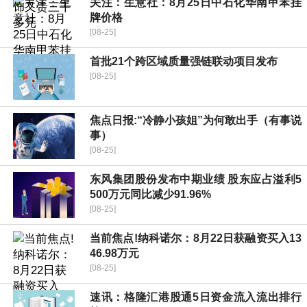
关注：生意社：8月25日中石化华南甲苯挂
牌价格
[08-25]
首批21个跨区域质量强链联动项目发布
[08-25]
焦点日报:“冷静小孩姐”为何敢出手（有事说
事）
[08-25]
东风集团股份发布中期业绩 股东应占溢利5
500万元同比减少91.96%
[08-25]
当前焦点!纳科诺尔：8月22日获融资买入13
46.98万元
[08-25]
速讯：格隆汇港股通5日资金流入流出排行