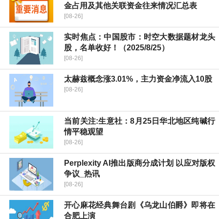
金占用及其他关联资金往来情况汇总表
[08-26]
实时焦点：中国股市：时空大数据题材龙头
股，名单收好！（2025/8/25）
[08-26]
太赫兹概念涨3.01%，主力资金净流入10股
[08-26]
当前关注:生意社：8月25日华北地区纯碱行
情平稳观望
[08-26]
Perplexity AI推出版商分成计划 以应对版权
争议_热讯
[08-26]
开心麻花经典舞台剧《乌龙山伯爵》即将在
合肥上演