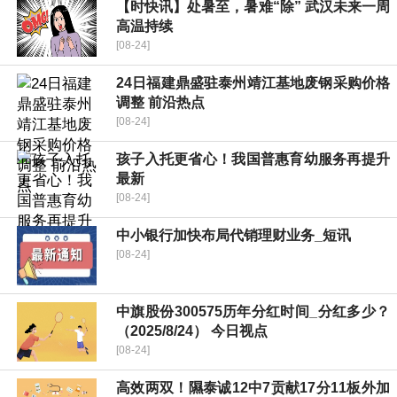
【时快讯】处暑至，暑难“除” 武汉未来一周
高温持续
[08-24]
24日福建鼎盛驻泰州靖江基地废钢采购价格
调整 前沿热点
[08-24]
孩子入托更省心！我国普惠育幼服务再提升
最新
[08-24]
中小银行加快布局代销理财业务_短讯
[08-24]
中旗股份300575历年分红时间_分红多少？
（2025/8/24） 今日视点
[08-24]
高效两双！隰泰诚12中7贡献17分11板外加