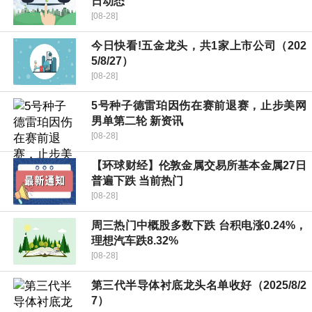
日动态
[08-28]
今日快看!五金龙头，共1家上市公司（202
5/8/27）
[08-28]
5号种子德雷珀因伤在赛前退赛，止步美网
男单第二轮 新资讯
[08-28]
【环球财经】伦敦金属交易所基本金属27日
普遍下跌 当前热门
[08-28]
周三热门中概股多数下跌 台积电涨0.24%，
理想汽车跌8.32%
[08-28]
第三代半导体衬底龙头名单收好（2025/8/2
7）