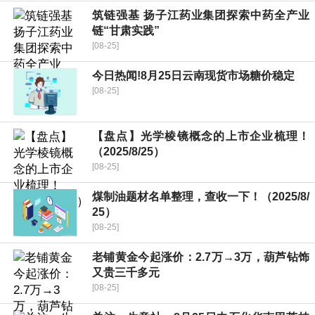
筑链强基 扬子江药业集团探索中药全产业
链“甘肃实践”
[08-25]
今日热闻!8月25日云南现货市场糖价稳定
[08-25]
【盘点】光学棱镜概念的上市企业梳理！
（2025/8/25）
[08-25]
煤制油题材名单整理，查收一下！（2025/8/
25）
[08-25]
老铺黄金今起涨价：2.7万→3万，葫芦钻饰
又贵三千多元
[08-25]