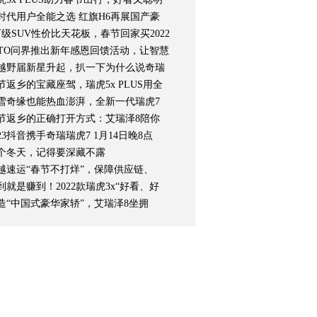
时代用户全能之选 红旗H6再展国产豪
万级SUV性价比天花板，春节回家买2022
ITO问界推出新年感恩回馈活动，让智慧
越野届新星升起，扒一下为什么说奇瑞
节返乡的宝藏座驾，瑞虎5x PLUS用全
雪奇缘也能热血澎湃，全新一代瑞虎7
节返乡的正确打开方式：艾瑞泽8陪你
023抖音携手奇瑞瑞虎7 1月14日晚8点
个冬天，记得要深藏不露
越速运“春节不打烊”，保障供应链、
到就是赚到！2022款瑞虎3x“好看、好
造“中国式豪华家轿”，艾瑞泽8坐拥