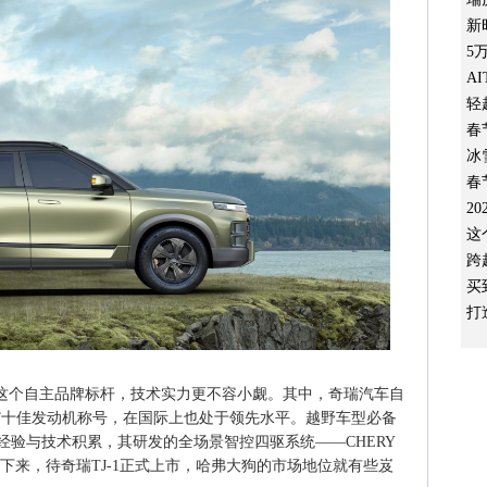
新
5
A
轻
春
冰
春
2
这
跨
买
打
车这个自主品牌标杆，技术实力更不容小觑。其中，奇瑞汽车自
心”十佳发动机称号，在国际上也处于领先水平。越野车型必备
经验与技术积累，其研发的全场景智控四驱系统——CHERY
下来，待奇瑞TJ-1正式上市，哈弗大狗的市场地位就有些岌