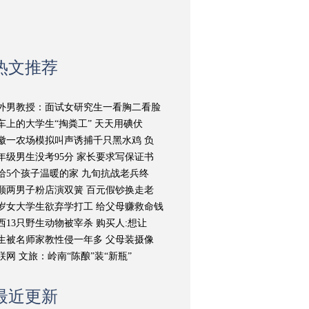
热文推荐
外男教授：面试女研究生一看胸二看脸
车上的大学生“掏粪工” 天天用碘伏
徽一农场模拟叫声诱捕千只黑水鸡 负
年级男生没考95分 家长要求写保证书
给5个孩子温暖的家 九旬抗战老兵终
顺两男子粉店演双簧 百元假钞换走老
9岁女大学生欲弃学打工 给父母赚救命钱
西13只野生动物被宰杀 购买人:想让
生被名师家教性侵一年多 父母装摄像
联网 文旅：岭南“陈酿”装“新瓶”
最近更新