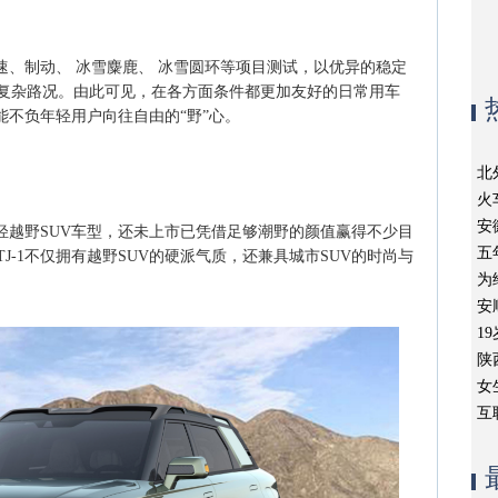
加速、制动、 冰雪麋鹿、 冰雪圆环等项目测试，以优异的稳定
复杂路况。由此可见，在各方面条件都更加友好的日常用车
能不负年轻用户向往自由的“野”心。
北
火
安
的轻越野SUV车型，还未上市已凭借足够潮野的颜值赢得不少目
五
J-1不仅拥有越野SUV的硬派气质，还兼具城市SUV的时尚与
为
安
1
陕
女
互