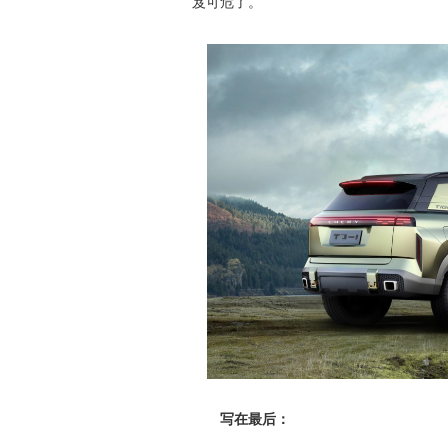
岌可危了。
写在最后：