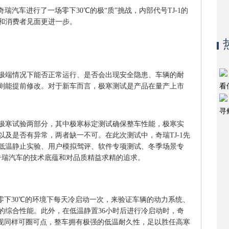
瑞汽车进行了一场零下30℃的极“质”挑战，内部代号TJ-1的
离和消费者见面更进一步。
极端情况下能否正常运行、是否会出现安全隐患、车辆的耐
则能提前修改。对于新车而言，极寒测试是产品在量产上市
看
寻
极寒试验两部分，其中极寒标定测试确保整车性能，极寒实
及是否有异常，两者缺一不可。在此次测试中，奇瑞TJ-1先
低温静止实验、用户模拟驾评、软件专项测试、冬季场景专
奇瑞汽车的技术底蕴和对品质精益求精的追求。
在零下30℃的环境下每天冷启动一次，来验证车辆的动力系统、
的综合性能。此外，在低温静置36小时后进行冷启动时，奇
表现同样可圈可点，整车拥有极强的低温耐久性，足以胜任高寒