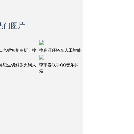
热门图片
似光鲜实则曲折，搜
搜狗汪仔搭车人工智能
鲜纪生切鲜派火锅火
李宇春联手QQ音乐探
索