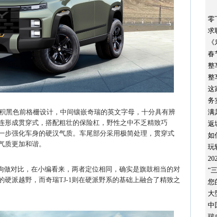
零
求
《
春
整
整
这
务
大面积黑色前格栅设计，中间镶嵌奇瑞的英文字母，十分具有辨
满
连形成贯穿式，搭配粗壮的保险杠，野性之中不乏精致巧
返
一步强化车身的硬汉气质。车尾部分采用极简处理，贯穿式
如
气质更加和谐。
玩
2
大狗做对比，在小编看来，两者定位相同，确实是旗鼓相当的对
“
硬派越野，而奇瑞TJ-1则在硬派野系的基础上融合了精致之
您
大
中
瑞