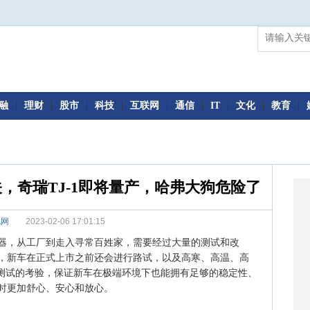
融
|
理财
|
股市
|
科技
|
互联网
|
通信
|
IT
|
文化
|
教育
|
，奇瑞TJ-1即将量产，哈弗大狗危险了
讯网
2023-02-06 17:01:15
器，从工厂到走入寻常百姓家，需要经过大量的测试和改
，新车在正式上市之前还会进行路试，以及高寒、高温、高
”测试的考验，保证新车在极端环境下也能拥有足够的稳定性、
时更加舒心、安心和放心。