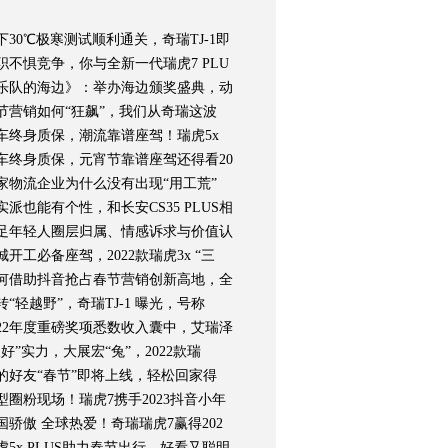
下30℃极寒测试顺利通关，奇瑞TJ-1即
职不惧竞争，你与全新一代瑞虎7 PLU
乐队的海边》：举办海边颁奖盛典，动
节营销如何“狂飙”，我们从奇瑞这波
车终身质保，潮流靠谱座驾！瑞虎5x
车终身质保，元宵节靠谱座驾还得看20
家物流企业为什么没有出现“用工荒”
实派也能有个性，和长安CS35 PLUS相
足年轻人圈层归属、情感诉求与价值认
城开工必备座驾，2022款瑞虎3x “三
何借助抖音抢占春节营销创新高地，全
转“轻越野”，奇瑞TJ-1 曝光，号称
022年度重磅奖项悉数收入囊中，艾瑞泽
三好”实力，大展宏“兔”，2022款瑞
的好友“春节”即将上线，轻松回家得
型圈粉现场！瑞虎7携手2023抖音小年
国骄傲 全球热爱！奇瑞瑞虎7赢得202
虎5x PLUS助力春节出行，好看又聪明