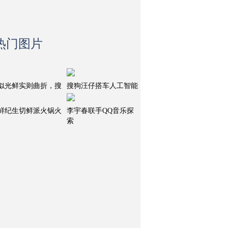
热门图片
似光鲜实则曲折，搜
搜狗汪仔搭车人工智能
鲜纪生切鲜派火锅火
李宇春联手QQ音乐探
索