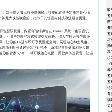
驭
少。对于情人节出行座驾来说，科技配置是决定旅途是否愉
整
打造了神龙大侠智联座舱，把节日的惊喜与科技浪漫融合贯通。
两
开
高清超群智慧双联屏，内置奇瑞雄狮智云 Lion4.0系统，集语音识
整
身，为用户带来沉浸式智能交互体验。情人节时天气乍暖还
堪
风，让你的TA进车即可享受温暖空间，展现贴心绅士风度。
购
能，无需动手即可通过语音下达指令，系统能立刻做出相应反馈，
零
醒你的管家“小奇”，就可以随心点播，用歌声传达爱意，让温
求
《
春
整
整
这
务
满
返
如