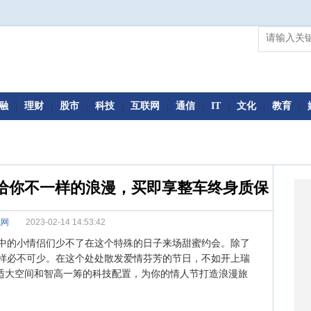
融
|
理财
|
股市
|
科技
|
互联网
|
通信
|
IT
|
文化
|
教育
|
US给你不一样的浪漫，买即享整车终身质保
城网
2023-02-14 14:53:42
的小情侣们少不了在这个特殊的日子来场甜蜜约会。除了
样必不可少。在这个处处散发爱情芬芳的节日，不如开上瑞
、舒适大空间和智高一筹的科技配置，为你的情人节打造浪漫旅