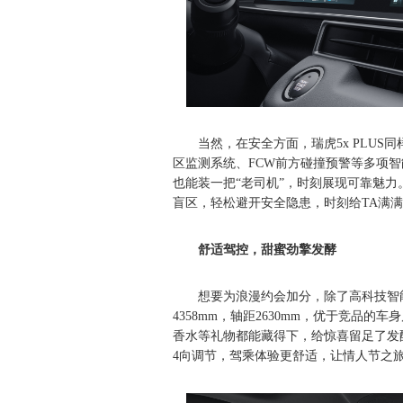
当然，在安全方面，瑞虎5x PLUS同
区监测系统、FCW前方碰撞预警等多项
也能装一把“老司机”，时刻展现可靠魅力
盲区，轻松避开安全隐患，时刻给TA满
舒适驾控，甜蜜劲擎发酵
想要为浪漫约会加分，除了高科技智能
4358mm，轴距2630mm，优于竞品
香水等礼物都能藏得下，给惊喜留足了发酵
4向调节，驾乘体验更舒适，让情人节之