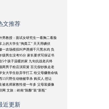
热文推荐
外男教授：面试女研究生一看胸二看脸
车上的大学生“掏粪工” 天天用碘伏
徽一农场模拟叫声诱捕千只黑水鸡 负
年级男生没考95分 家长要求写保证书
给5个孩子温暖的家 九旬抗战老兵终
顺两男子粉店演双簧 百元假钞换走老
9岁女大学生欲弃学打工 给父母赚救命钱
西13只野生动物被宰杀 购买人:想让
生被名师家教性侵一年多 父母装摄像
联网 文旅：岭南“陈酿”装“新瓶”
最近更新