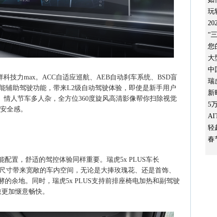
玩
2
“
您
大
中
样科技力max。ACC自适应巡航、AEB自动刹车系统、BSD盲
瑞
智能辅助驾驶功能，带来L2级自动驾驶体验，即使是新手用户
新
。情人节车多人杂，全方位360度旋风高清影像帮你扫除视觉
5
满安全感。
A
轻
春
配置，舒适的驾控体验同样重要。瑞虎5x PLUS车长
的车身尺寸带来宽敞的车内空间，无论是大捧玫瑰花、还是首饰、
的余地。同时，瑞虎5x PLUS支持前排座椅电加热和副驾驶
旅更加惬意畅快。