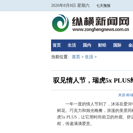
2026年8月8日 星期六
首页
|
生活
|
国内
|
财经
|
国际
|
金
当前位置:
首页
>
生活
>
驭见情人节，瑞虎5x PL
来源:榕
一年一度的情人节到了，沐浴在爱河中
鲜花、巧克力和烛光晚餐，浪漫的美景同
虎5x PLUS，让它用时尚前卫的外观
程，传递满满爱意。