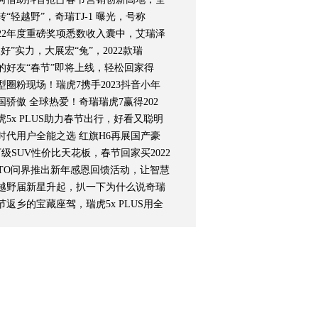
转“轻越野”，奇瑞TJ-1 曝光，号称
022年度重磅奖项悉数收入囊中，艾瑞泽
三好”实力，大展宏“兔”，2022款瑞
的好友“春节”即将上线，轻松回家得
型圈粉现场！瑞虎7携手2023抖音小年
国骄傲 全球热爱！奇瑞瑞虎7赢得202
虎5x PLUS助力春节出行，好看又聪明
时代用户全能之选 红旗H6再展国产豪
万级SUV性价比天花板，春节回家买2022
ITO问界推出新年感恩回馈活动，让智慧
越野届新星升起，扒一下为什么说奇瑞
节返乡的宝藏座驾，瑞虎5x PLUS用全