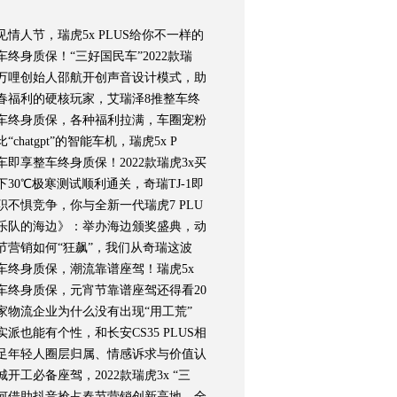
见情人节，瑞虎5x PLUS给你不一样的
车终身质保！“三好国民车”2022款瑞
万哩创始人邵航开创声音设计模式，助
春福利的硬核玩家，艾瑞泽8推整车终
车终身质保，各种福利拉满，车圈宠粉
比“chatgpt”的智能车机，瑞虎5x P
车即享整车终身质保！2022款瑞虎3x买
下30℃极寒测试顺利通关，奇瑞TJ-1即
职不惧竞争，你与全新一代瑞虎7 PLU
乐队的海边》：举办海边颁奖盛典，动
节营销如何“狂飙”，我们从奇瑞这波
车终身质保，潮流靠谱座驾！瑞虎5x
车终身质保，元宵节靠谱座驾还得看20
家物流企业为什么没有出现“用工荒”
实派也能有个性，和长安CS35 PLUS相
足年轻人圈层归属、情感诉求与价值认
城开工必备座驾，2022款瑞虎3x “三
何借助抖音抢占春节营销创新高地，全