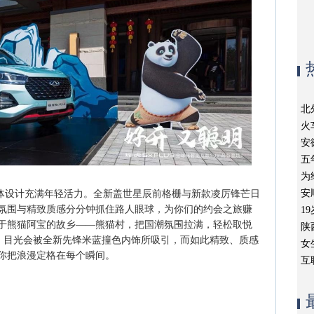
北
火
安
五
为
安
，整体设计充满年轻活力。全新盖世星辰前格栅与新款凌厉锋芒日
氛围与精致质感分分钟抓住路人眼球，为你们的约会之旅赚
1
于熊猫阿宝的故乡——熊猫村，把国潮氛围拉满，轻松取悦
陕
之后，目光会被全新先锋米蓝撞色内饰所吸引，而如此精致、质感
女
你把浪漫定格在每个瞬间。
互