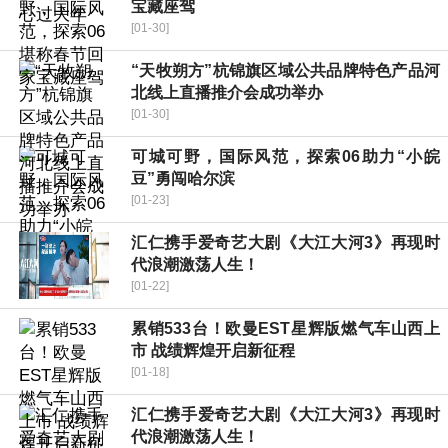
宝藏座驾
[01-30]
“天牧朔方”杭锦旗区域公共品牌特色产品河
北线上直播推介会成功举办
[01-30]
可城可野，国际风范，探索06助力“小皖
豆”勇闯哈尔滨
[01-23]
汇仁携手爱奇艺大剧《大江大河3》再现时
代浪潮激荡人生！
[01-22]
累销533台！欧曼EST星辉版燃气车山西上
市 战绩辉煌开启新征程
[01-18]
汇仁携手爱奇艺大剧《大江大河3》再现时
代浪潮激荡人生！