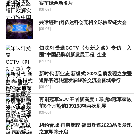
客车绿色新名片
[09-08]
共话链世代|亿达科创亮相全球供应链大会
[09-07]
知味轩受邀CCTV《创新之路》专访，入
围“中国品牌创新发展工程”企业
[09-06]
新时代 新业态 新模式 2023品质发现之旅暨
道路客运转型发展经验交流会晋城举行
[09-06]
再刷冠军SUV王者新高度！瑞虎8冠军家族
前8个月热销139168辆再次刷屏
[09-05]
相约晋城 再启新程 福田欧辉2023品质发现
之旅即将开启