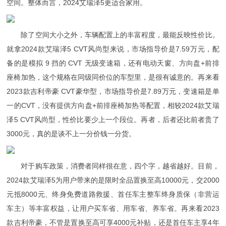
空间。整体而言，2024艾瑞泽5更适合家用。
除了空间大小之外，车辆配置上的丰富程度，最能反映性价比。
就拿2024款艾瑞泽5 CVT风尚型来说，市场指导价是7.59万元，配
备的是模拟 9 挡的 CVT 无级变速箱，还有电动天窗、方向盘+前排
座椅加热，这个规格在同级同价位的车型里，是很有诚意的。再来看
2023款吉利帝豪 CVT豪华型，市场指导价是7.89万元，变速箱是单
一的CVT，没有提供方向盘+前排座椅加热等配置，相较2024款艾瑞
泽5 CVT风尚型，性价比要少上一个段位。再者，后者还比前者贵了
3000元，真的是谈不上一分价钱一分货。
对于购车政策，消费者同样很在意，四个字，越省越好。目前，
2024款艾瑞泽5为用户带来的是限时全品置换至高10000元，交2000
元抵8000元、终身免费道路救援、首任车主整车终身质保（非营运
车主）等丰富权益，让用户买车省、用车省、养车省。再来看2023
款吉利帝豪，不管是置换至高可享4000元补贴，还是首任车主享4年