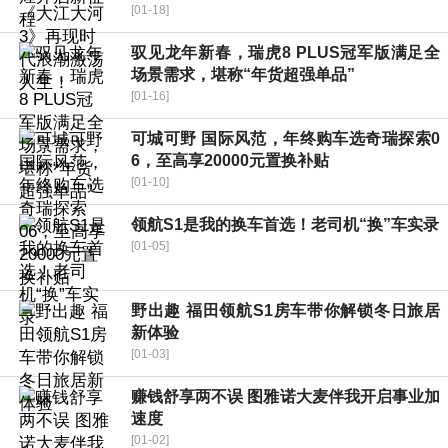
[01-18]
驭见龙年新春，瑞虎8 PLUS冠军版满足全
场景需求，堪称“年货超强单品”
[01-16]
可城可野 国际风范，年终购车选奇瑞探索0
6，至高享20000元置换补贴
[01-10]
领航S1是我的换车首选！老司机“换”车实录
[01-05]
野出趣 福田领航S1房车带你解锁冬日旅居
新体验
[01-03]
赚钱舒享两不误 图雅诺大麦伴我开启事业加
速度
[01-02]