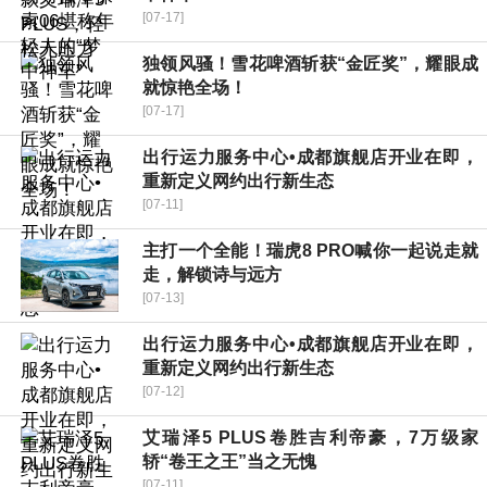
[07-17]
独领风骚！雪花啤酒斩获“金匠奖”，耀眼成
就惊艳全场！
[07-17]
出行运力服务中心•成都旗舰店开业在即，
重新定义网约出行新生态
[07-11]
主打一个全能！瑞虎8 PRO喊你一起说走就
走，解锁诗与远方
[07-13]
出行运力服务中心•成都旗舰店开业在即，
重新定义网约出行新生态
[07-12]
艾瑞泽5 PLUS卷胜吉利帝豪，7万级家
轿“卷王之王”当之无愧
[07-11]