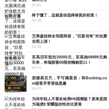
[11-01]
​终于懂了，这就是你选择兽医的初衷！
[10-30]
艾弗森挂帅全明星阵容，“巨星传奇”对抗赛
东莞上演！
[10-30]
至高旧车抵扣30000元，至高抽49999元购
车券，奇瑞探索06陪你嗨购双11！
[10-27]
层楼高百尺，手可摘星辰：和Booking.co
m缤客齐享登临意趣
[10-27]
为何年轻人不喜欢哈弗H6国潮版？原来是因
为瑞虎8 荣耀版的性价比更香