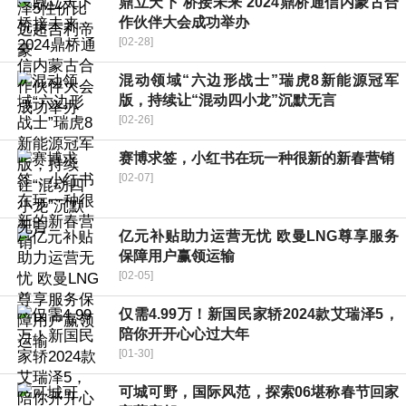
鼎立天下 桥接未来 2024鼎桥通信内蒙古合
作伙伴大会成功举办
[02-28]
混动领域“六边形战士”瑞虎8新能源冠军
版，持续让“混动四小龙”沉默无言
[02-26]
赛博求签，小红书在玩一种很新的新春营销
[02-07]
亿元补贴助力运营无忧 欧曼LNG尊享服务
保障用户赢领运输
[02-05]
仅需4.99万！新国民家轿2024款艾瑞泽5，
陪你开开心心过大年
[01-30]
可城可野，国际风范，探索06堪称春节回家