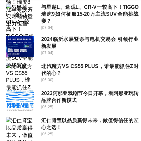
与星越L、途观L、CR-V一较高下！TIGGO
瑞虎9如何征服15-20万主流SUV全能挑战
赛？
[07-04]
2024临沂水展暨泵与电机交易会 引领行业
新发展
[07-04]
北汽魔方VS CS55 PLUS，谁最能抓住Z时
代的心？
[06-30]
2023阿那亚戏剧节今日开幕，看阿那亚玩转
品牌合作新模式
[06-25]
汇仁肾宝以品质赢得未来，做值得信任的匠
心之选！
[06-25]