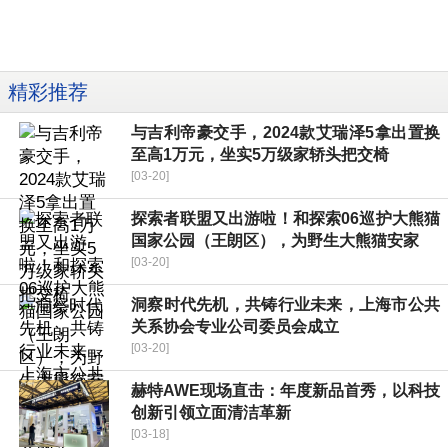
精彩推荐
与吉利帝豪交手，2024款艾瑞泽5拿出置换
至高1万元，坐实5万级家轿头把交椅
[03-20]
探索者联盟又出游啦！和探索06巡护大熊猫
国家公园（王朗区），为野生大熊猫安家
[03-20]
洞察时代先机，共铸行业未来，上海市公共
关系协会专业公司委员会成立
[03-20]
赫特AWE现场直击：年度新品首秀，以科技
创新引领立面清洁革新
[03-18]