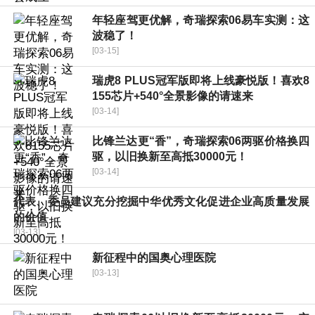
年轻座驾更优解，奇瑞探索06易车实测：这
波稳了！
[03-15]
瑞虎8 PLUS冠军版即将上线豪悦版！喜欢8
155芯片+540°全景影像的请速来
[03-14]
比锋兰达更“香”，奇瑞探索06两驱价格换四
驱，以旧换新至高抵30000元！
[03-14]
代表、委员建议充分挖掘中华优秀文化促进企业高质量发展
的价值
[03-13]
新征程中的国奥心理医院
[03-13]