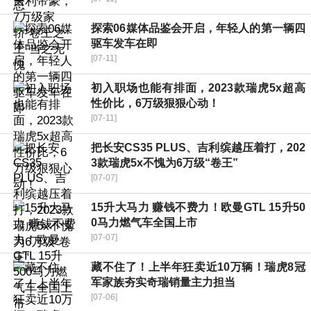
探索06媒体品鉴会开启，年轻人的第一辆四
驱车发车在即
[07-11]
初入职场也能有排面，2023款瑞虎5x超高
性价比，6万级狠狠心动！
[07-11]
把长安CS35 PLUS、吉利缤越压着打，202
3款瑞虎5x不愧为6万级“卷王”
[07-07]
15升大马力 赚钱不费力！欧曼GTL 15升50
0马力燃气车全国上市
[07-07]
藏不住了！上半年狂卖近10万辆！瑞虎8冠
军家族夯实奇瑞销量主力担当
[07-06]