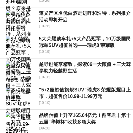
[10-26]
遵义产区名优白酒走进呼和浩特，系列推介
活动即将开启
[10-26]
5大荣耀购车礼+5大产品冠军，10万级国民
冠军SUV超值首选——瑞虎8 荣耀版
[10-19]
越野也能享精致，探索06一大颜值＋三大驾
享助力轻越野生活
[10-18]
“5+2座超值旗舰SUV”瑞虎8 荣耀版耀目上
市，超值售价10.99-11.99万元
[10-10]
品牌估值上升至165.64亿元！酣客君丰第十
五届“华樽杯”收获多项大奖
[09-28]