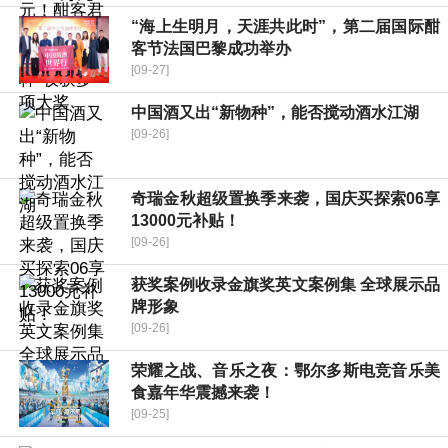
“海上生明月，天涯共此时”，第二届国际酣
客节法国巴黎成功举办
[09-27]
​中国酒又出“新物种”，能否搅动酒水江湖
[09-26]
奇瑞金秋超级置换季来袭，国庆买探索06享
13000元补贴！
[09-26]
获奖案例收录金旗奖英文案例集 全球展示品
牌形象
[09-26]
荣耀之战、音乐之夜：鄂尔多斯电竞音乐美
食嘉年华震撼来袭！
[09-25]