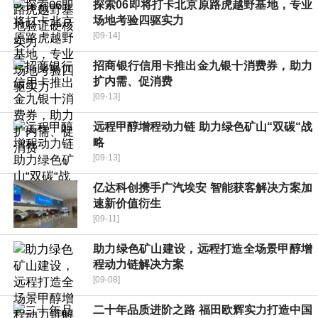
探索06即将打卡北京原路虎越野基地，专业
场地考验四驱实力
[09-14]
招商银行信用卡推出金九银十消费券，助力
扩内需、促消费
[09-13]
远程甲醇增程动力链 助力绿色矿山“双碳“战
略
[09-13]
亿达科创携手广汽埃安 智能获客解决方案加
速新价值衍生
[09-11]
助力绿色矿山建设，远程打造全场景甲醇增
程动力链解决方案
[09-08]
二十年品质进阶之路 福田欧辉实力打造中国