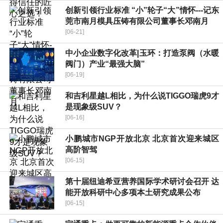
创新引领行业标准 “小”轮子“大”情怀---记东
莞市南月模具压铸有限公司董事长邓南月
[06-21]
中小企业数字化改革|玉环：打造泵阀（水暖
阀门）产业“最强大脑”
[06-19]
和吉利星越L相比，为什么说TIGGO瑞虎9才
是现象级SUV？
[06-16]
小鹏城市NGP开放北京 北京首次迎来城区
高阶智驾
[06-15]
第十届纽迪希亚营养国际学术研讨会召开 达
能开放科研中心多项本土研究成果公布
[06-15]