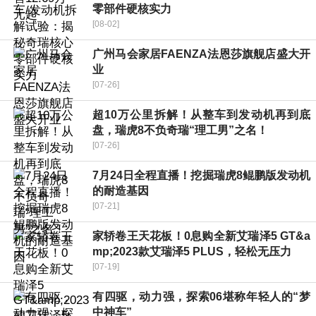
零部件硬核实力
[08-02]
广州马会家居FAENZA法恩莎旗舰店盛大开
业
[07-26]
超10万公里拆解！从整车到发动机再到底
盘，瑞虎8不负奇瑞“理工男”之名！
[07-26]
7月24日全程直播！挖掘瑞虎8鲲鹏版发动机
的耐造基因
[07-21]
家轿卷王天花板！0息购全新艾瑞泽5 GT&a
mp;2023款艾瑞泽5 PLUS，轻松无压力
[07-19]
有四驱，动力强，探索06堪称年轻人的“梦
中神车”