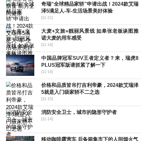
奇瑞“全球精品家轿”申请出战！2024款艾瑞
泽5满足人-车-生活场景美好体验
[11-21]
大麦+文旅=靓丽风景线 如皋张老板谈图雅
诺大麦的用车感受
[11-16]
中国品牌冠军SUV王者定义者？来，瑞虎8
PLUS冠军版请抓紧了解一下
[11-16]
价格和品质皆吊打吉利帝豪，2024款艾瑞泽
5就是入门级家轿不二之选
[11-15]
消防安全卫士，城市的隐形守护者
[11-14]
移动咖啡露营车 后备箱集市下的人间烟火气