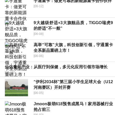
宇通重卡：做更可靠的新能源重卡合作伙伴
[06-12]
9大越级舒适+3大旗舰品质，TIGGO瑞虎9
的舒适“不一般”
[06-08]
高举“可靠”大旗，科技创新引领，宇通重卡
全系新品重磅上市！
[06-06]
仙佑膏药产业：从医疗到保健，多元化应用引领市场增长
[06-05]
“伊利2034杯”第三届小学生足球大会（U12
河南赛区）开封开赛
[06-05]
Jmoon极萌618预售成黑马！家用器械行业
抢占前三