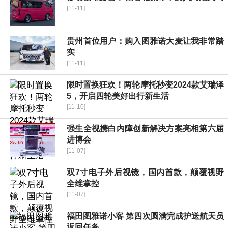
[11-11]
贵州首位用户：购入图雅诺大麦让我非常踏
实
[11-11]
限时置换狂欢！两轮摩托秒变2024款艾瑞泽
5，开启四轮美好出行新生活
[11-10]
强生全视携白内障创新解决方案亮相第六届
进博会
[11-07]
双7寸电子外后视镜，国内首款，颠覆视野
全维掌控
[11-07]
福田图雅诺小客 第四次圆满完成护送航天员
返回任务