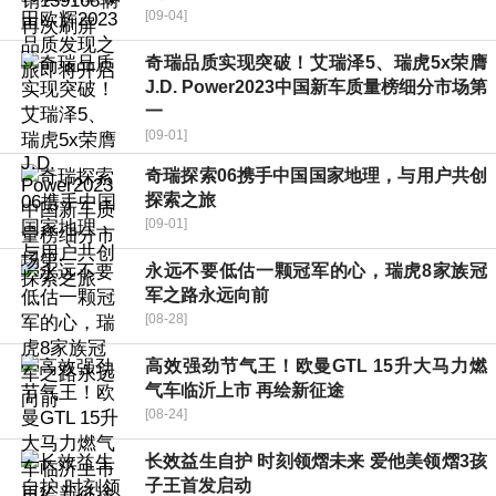
[09-04]
奇瑞品质实现突破！艾瑞泽5、瑞虎5x荣膺
J.D. Power2023中国新车质量榜细分市场第
一
[09-01]
奇瑞探索06携手中国国家地理，与用户共创
探索之旅
[09-01]
永远不要低估一颗冠军的心，瑞虎8家族冠
军之路永远向前
[08-28]
高效强劲节气王！欧曼GTL 15升大马力燃
气车临沂上市 再绘新征途
[08-24]
长效益生自护 时刻领熠未来 爱他美领熠3孩
子王首发启动