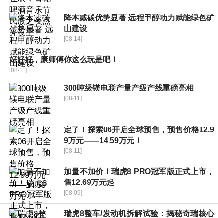
降本减碳优势显著 远程甲醇动力赋能绿色矿
山建设
[08-14]
好好好，康师傅你这么玩是吧！
[08-11]
300吨级镁电联产量产级产线重磅亮相
[08-11]
定了！探索06开启全球预售，预售价格12.9
9万元——14.59万元！
[08-11]
加量不加价！瑞虎8 PRO冠军版正式上市，
售12.69万元起
[08-09]
瑞虎8整车/发动机拆解试验：揭秘奇瑞核心