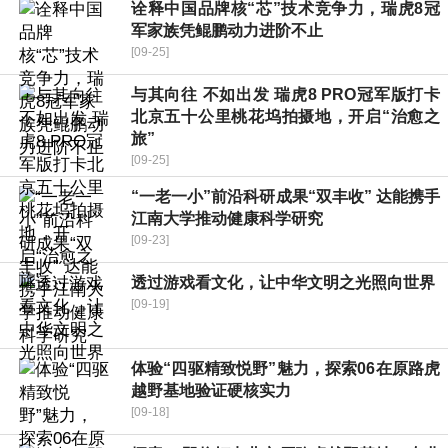
诠释中国品牌核“芯”技术竞争力，瑞虎8冠
军家族凭鲲鹏动力进阶不止
[09-25]
与其向往 不如出发 瑞虎8 PRO冠军版打卡
北京五十公里桃花坞拍摄地，开启“治愈之
旅”
[09-25]
“一老一小”前沿科研成果“双丰收” 达能携手
江南大学推动健康科学研究
[09-23]
透过游戏看文化，让中华文明之光照向世界
[09-19]
体验“四驱精致悦野”魅力，探索06在原路虎
越野基地验证硬核实力
[09-18]