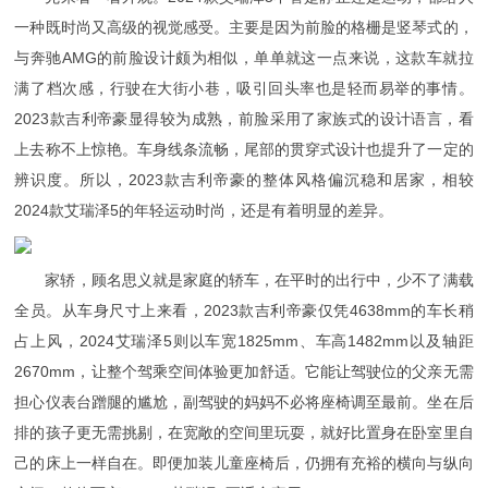
一种既时尚又高级的视觉感受。主要是因为前脸的格栅是竖琴式的，
与奔驰AMG的前脸设计颇为相似，单单就这一点来说，这款车就拉
满了档次感，行驶在大街小巷，吸引回头率也是轻而易举的事情。
2023款吉利帝豪显得较为成熟，前脸采用了家族式的设计语言，看
上去称不上惊艳。车身线条流畅，尾部的贯穿式设计也提升了一定的
辨识度。所以，2023款吉利帝豪的整体风格偏沉稳和居家，相较
2024款艾瑞泽5的年轻运动时尚，还是有着明显的差异。
家轿，顾名思义就是家庭的轿车，在平时的出行中，少不了满载
全员。从车身尺寸上来看，2023款吉利帝豪仅凭4638mm的车长稍
占上风，2024艾瑞泽5则以车宽1825mm、车高1482mm以及轴距
2670mm，让整个驾乘空间体验更加舒适。它能让驾驶位的父亲无需
担心仪表台蹭腿的尴尬，副驾驶的妈妈不必将座椅调至最前。坐在后
排的孩子更无需挑剔，在宽敞的空间里玩耍，就好比置身在卧室里自
己的床上一样自在。即便加装儿童座椅后，仍拥有充裕的横向与纵向