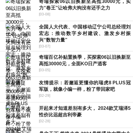
奇瑞探索06以旧换新至高抵30000元，实
力“卷王”让哈弗大狗没有还手之力
[03-08]
全国人大代表、中国移动辽宁公司总经理刘
宏志：推动数字乡村建设、激发乡村振
兴“数智力量”
[03-07]
奇瑞百亿补贴置换季，买探索06以旧换新至
高抵30000元，全面KO日产逍客
[03-05]
友情提示：若邂逅更懂你的瑞虎8 PLUS冠
军版，就像小编一样，粉了带回家吧
[02-29]
开起来才知道差别有多大， 2024款艾瑞泽5
性价比远超吉利帝豪
[02-28]