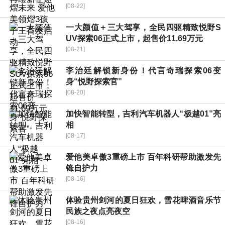
[08-22]
一大颜值＋三大驾享，全民四驱精致悦野S
UV探索06正式上市，起售价11.69万元
[08-21]
李治廷解锁新身份！代言奇瑞探索06变
身“悦野探索官”
[08-20]
加快智能转型，吉利汽车机器人“极越01”亮
相
[08-17]
爱他美卓傲3重磅上市 百年科研帮助激发先
锋自护力
[08-16]
体验贵州剑河的夏日狂欢，雪花啤酒音乐节
民族之夜点亮夜空
[08-16]