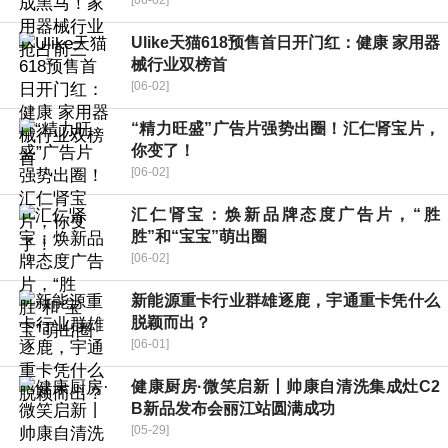
[06-02]
Ulike天猫618预售首日开门红：健康 家用器
械行业双榜首
[06-02]
“精力旺盛”广告片强势出圈！汇仁肾宝片，
你变了！
[06-02]
汇仁肾宝：焕新品牌态度广告片，“胜
胜”和“宝宝”萌出圈
[06-02]
新能源重卡行业群雄逐鹿，宇通重卡凭什么
脱颖而出？
[06-01]
健康厨房·微笑启新丨帅康自清洗集成灶C2
B新品发布会丽江站圆满成功
[05-29]