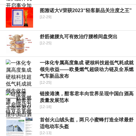
图雅诺大V荣获2023“轻客新品关注度之王”
[12-29]
舒筋健腰丸可有效治疗腰椎间盘突出
[12-25]
一体化专属高度集成 硬核科技超低气耗成就
领先收益——欧曼燃气超级动力链及全系燃
气车新品发布
[12-25]
链接港澳，酣客君丰向世界呈现中国白酒高
质量发展范本
[12-18]
首创火山绒头盔，两只小蜜蜂打造全球最舒
适电动车头盔
[12-13]