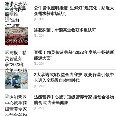
公牛爱眼照明推进“生鲜灯”规范化，贴近大
众需求获市场认可
[11-30]
连获殊荣，华源茶业收获多重认可
[11-30]
喜报！精灵智蓝荣获“2023年度第一畅销新
能源大面”
[11-30]
2大承诺9项权益全力守护 欧曼行星引领中
卡进入全场景自动挡时代
[11-24]
达能营养中心携手顶级营养专家 推动全谷物
膳食 助力全民健康
[11-22]