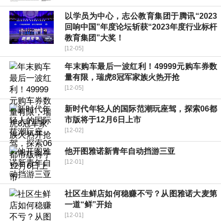
以学员为中心，志公教育集团于腾讯“2023
回响中国”年度论坛斩获“2023年度行业标杆
教育集团”大奖！
[12-05]
年末购车最后一波红利！49999元购车券数
量有限，瑞虎8冠军家族火热开抢
[12-05]
新时代年轻人的国际范潮玩座驾，探索06都
市版将于12月6日上市
[12-02]
他开图雅诺新青年自动挡游三亚
[12-01]
社区生鲜店如何稳赚不亏？从图雅诺大麦第
一道“鲜”开始
[12-01]